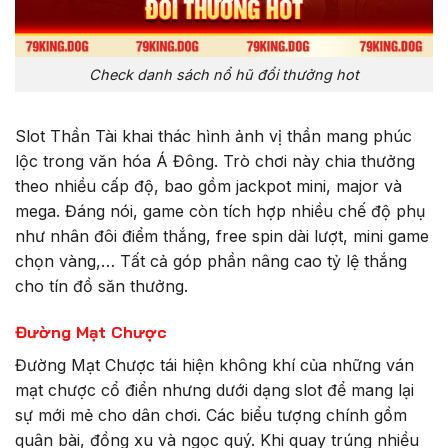
Check danh sách nổ hũ đổi thưởng hot
Slot Thần Tài khai thác hình ảnh vị thần mang phúc
lộc trong văn hóa Á Đông. Trò chơi này chia thưởng
theo nhiều cấp độ, bao gồm jackpot mini, major và
mega. Đáng nói, game còn tích hợp nhiều chế độ phụ
như nhân đôi điểm thắng, free spin dài lượt, mini game
chọn vàng,… Tất cả góp phần nâng cao tỷ lệ thắng
cho tín đồ săn thưởng.
Đường Mạt Chược
Đường Mạt Chược tái hiện không khí của những ván
mạt chược cổ điển nhưng dưới dạng slot để mang lại
sự mới mẻ cho dân chơi. Các biểu tượng chính gồm
quân bài, đồng xu và ngọc quý. Khi quay trúng nhiều