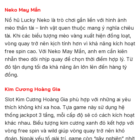
Neko May Mắn
Nổ hũ Lucky Neko là trò chơi gắn liền với hình ảnh
mèo thần tài – linh vật quen thuộc mang ý nghĩa chiêu
tài. Khi các biểu tượng mèo vàng xuất hiện đồng loạt,
vòng quay trở nên kịch tính hơn vì khả năng kích hoạt
free spin cao. Với Neko May Mắn, anh em cần kiên
nhẫn theo dõi nhịp quay để chọn thời điểm hợp lý. Từ
đó tận dụng tối đa khả năng ăn lớn lên đến hàng tỷ
đồng.
Kim Cương Hoàng Gia
Slot Kim Cương Hoàng Gia phù hợp với những ai yêu
thích không khí xa hoa. Tựa game này sử dụng hệ
thống jackpot 3 tầng, mỗi cấp độ sẽ có cách kích hoạt
khác nhau. Biểu tượng kim cương xanh đỏ kết hợp với
vòng free spin và wild giúp vòng quay trở nên khó
đoán. Ngoài yếu tố giải trí, game còn “gây nghiện” nhờ