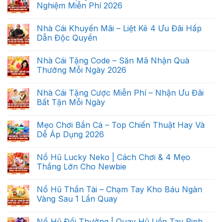
Nghiệm Miễn Phí 2026
Nhà Cái Khuyến Mãi – Liệt Kê 4 Ưu Đãi Hấp
Dẫn Độc Quyền
Nhà Cái Tặng Code – Săn Mã Nhận Quà
Thưởng Mỗi Ngày 2026
Nhà Cái Tặng Cược Miễn Phí – Nhận Ưu Đãi
Bất Tận Mỗi Ngày
Mẹo Chơi Bắn Cá – Top Chiến Thuật Hay Và
Dễ Áp Dụng 2026
Nổ Hũ Lucky Neko | Cách Chơi & 4 Mẹo
Thắng Lớn Cho Newbie
Nổ Hũ Thần Tài – Chạm Tay Kho Báu Ngàn
Vàng Sau 1 Lần Quay
Nổ Hũ Đổi Thưởng | Quay Hũ Liền Tay Rinh