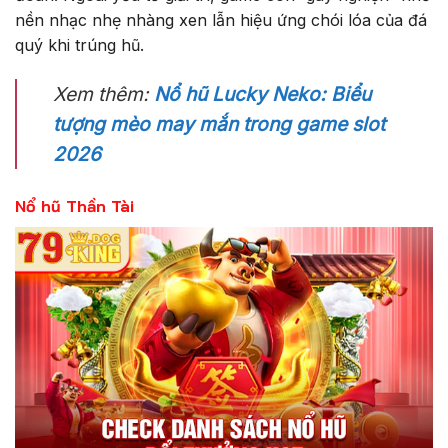
nền nhạc nhẹ nhàng xen lẫn hiệu ứng chói lóa của đá
quý khi trúng hũ.
Xem thêm:
Nổ hũ Lucky Neko: Biểu
tượng mèo may mắn trong game slot
2026
Nổ hũ Thần Tài