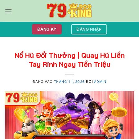
Bỏ
qua
nội
dung
ĐĂNG KÝ
ĐĂNG NHẬP
Nổ Hũ Đổi Thưởng | Quay Hũ Liền
Tay Rinh Ngay Tiền Triệu
ĐĂNG VÀO
THÁNG 1 1, 2026
BỞI
ADMIN