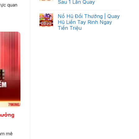
Sau 1 Lần Quay
rực quan
Nổ Hũ Đổi Thưởng | Quay
Hũ Liền Tay Rinh Ngay
Tiền Triệu
Thưởng
đam mê