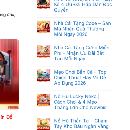
Kê 4 Ưu Đãi Hấp Dẫn Độc
Quyền
àng đầu,
Nhà Cái Tặng Code – Săn
Mã Nhận Quà Thưởng
Mỗi Ngày 2026
Nhà Cái Tặng Cược Miễn
Phí – Nhận Ưu Đãi Bất
Tận Mỗi Ngày
Mẹo Chơi Bắn Cá – Top
Chiến Thuật Hay Và Dễ
Áp Dụng 2026
Nổ Hũ Lucky Neko |
Cách Chơi & 4 Mẹo
Thắng Lớn Cho Newbie
ín Đồ
Nổ Hũ Thần Tài – Chạm
Tay Kho Báu Ngàn Vàng