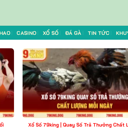
THAO
CASINO
XỔ SỐ
ĐÁ GÀ
TIN TỨC
KHU
ổi
Xổ Số 79king | Quay Số Trả Thưởng Chất