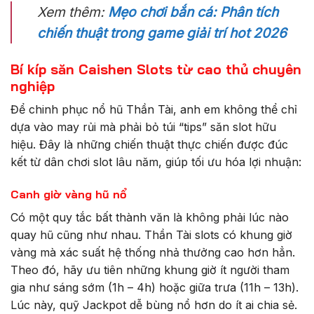
Xem thêm:
Mẹo chơi bắn cá: Phân tích
chiến thuật trong game giải trí hot 2026
Bí kíp săn Caishen Slots từ cao thủ chuyên
nghiệp
Để chinh phục nổ hũ Thần Tài, anh em không thể chỉ
dựa vào may rủi mà phải bỏ túi “tips” săn slot hữu
hiệu. Đây là những chiến thuật thực chiến được đúc
kết từ dân chơi slot lâu năm, giúp tối ưu hóa lợi nhuận:
Canh giờ vàng hũ nổ
Có một quy tắc bất thành văn là không phải lúc nào
quay hũ cũng như nhau. Thần Tài slots có khung giờ
vàng mà xác suất hệ thống nhả thưởng cao hơn hẳn.
Theo đó, hãy ưu tiên những khung giờ ít người tham
gia như sáng sớm (1h – 4h) hoặc giữa trưa (11h – 13h).
Lúc này, quỹ Jackpot dễ bùng nổ hơn do ít ai chia sẻ.