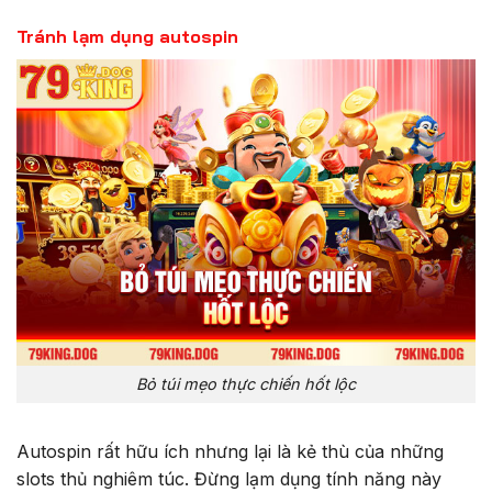
Tránh lạm dụng autospin
Bỏ túi mẹo thực chiến hốt lộc
Autospin rất hữu ích nhưng lại là kẻ thù của những
slots thủ nghiêm túc. Đừng lạm dụng tính năng này