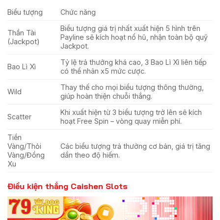
Biểu tượng
Chức năng
Biểu tượng giá trị nhất xuất hiện 5 hình trên
Thần Tài
Payline sẽ kích hoạt nổ hũ, nhận toàn bộ quỹ
(Jackpot)
Jackpot.
Tỷ lệ trả thưởng khá cao, 3 Bao Lì Xì liên tiếp
Bao Lì Xì
có thể nhân x5 mức cược.
Thay thế cho mọi biểu tượng thông thường,
Wild
giúp hoàn thiện chuỗi thắng.
Khi xuất hiện từ 3 biểu tượng trở lên sẽ kích
Scatter
hoạt Free Spin – vòng quay miễn phí.
Tiền
Vàng/Thỏi
Các biểu tượng trả thưởng cơ bản, giá trị tăng
Vàng/Đồng
dần theo độ hiếm.
Xu
Điều kiện thắng Caishen Slots