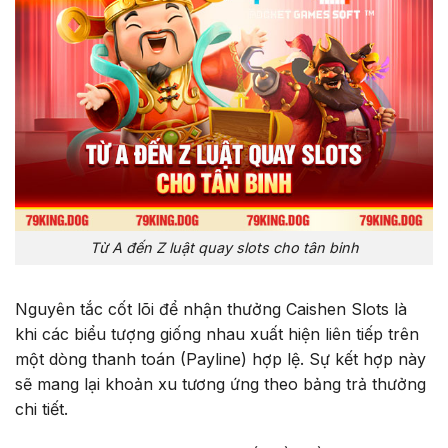
Từ A đến Z luật quay slots cho tân binh
Nguyên tắc cốt lõi để nhận thưởng Caishen Slots là
khi các biểu tượng giống nhau xuất hiện liên tiếp trên
một dòng thanh toán (Payline) hợp lệ. Sự kết hợp này
sẽ mang lại khoản xu tương ứng theo bảng trả thưởng
chi tiết.