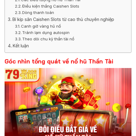
Điều kiện thắng Caishen Slots
Dòng thanh toán
Bí kíp săn Caishen Slots từ cao thủ chuyên nghiệp
Canh giờ vàng hũ nổ
Tránh lạm dụng autospin
Theo dõi chu kỳ thần tài nổ
Kết luận
Góc nhìn tổng quát về nổ hũ Thần Tài