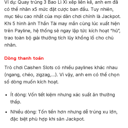
Ví dụ: Quay trúng 3 Bao Lì Xì xếp liền kề, anh em đã
có thể nhân x5 mức đặt cược ban đầu. Tuy nhiên,
mục tiêu cao nhất của mọi dân chơi chính là Jackpot.
Khi 5 hình ảnh Thần Tài may mắn cùng lúc xuất hiện
trên Payline, hệ thống sẽ ngay lập tức kích hoạt “hũ”,
trao toàn bộ giải thưởng tích lũy khổng lồ cho chủ
nhân.
Dòng thanh toán
Trò chơi Caishen Slots có nhiều paylines khác nhau
(ngang, chéo, zigzag,…). Vì vậy, anh em có thể chọn
số dòng muốn kích hoạt.
Ít dòng: Vốn tiết kiệm nhưng xác suất ăn thưởng
thấp.
Nhiều dòng: Tốn tiền hơn nhưng dễ trúng xu lớn,
đặc biệt phù hợp khi săn Jackpot.