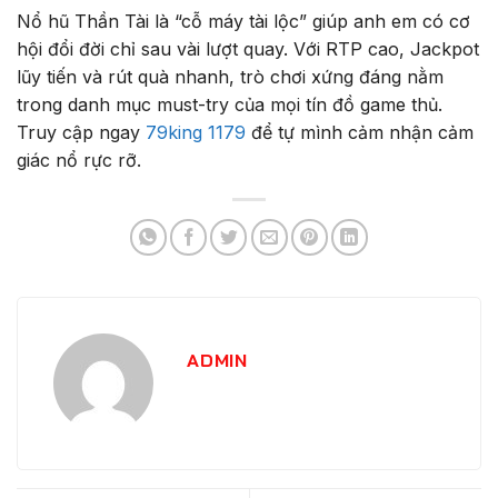
Nổ hũ Thần Tài là “cỗ máy tài lộc” giúp anh em có cơ
hội đổi đời chỉ sau vài lượt quay. Với RTP cao, Jackpot
lũy tiến và rút quà nhanh, trò chơi xứng đáng nằm
trong danh mục must-try của mọi tín đồ game thủ.
Truy cập ngay
79king 1179
để tự mình cảm nhận cảm
giác nổ rực rỡ.
ADMIN