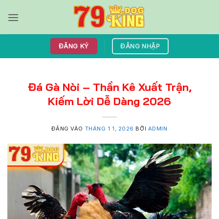
Bỏ
qua
nội
dung
ĐĂNG KÝ
ĐĂNG NHẬP
Đá Gà Nòi – Thần Kê Xuất Trận,
Kiếm Lời Dễ Dàng 2026
ĐĂNG VÀO
THÁNG 1 1, 2026
BỞI
ADMIN