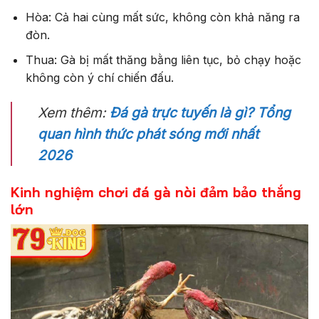
Hòa: Cả hai cùng mất sức, không còn khả năng ra
đòn.
Thua: Gà bị mất thăng bằng liên tục, bỏ chạy hoặc
không còn ý chí chiến đấu.
Xem thêm:
Đá gà trực tuyến là gì? Tổng
quan hình thức phát sóng mới nhất
2026
Kinh nghiệm chơi đá gà nòi đảm bảo thắng
lớn