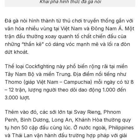
Khai phá hình thức đá gà nòi
Đá gà nòi hình thành từ thú chơi truyền thống gắn với
văn hóa nhiều vùng tại Việt Nam và Đông Nam Á. Một
trận đấu thường xoay quanh tố chất chiến đấu của
những “thần kê” có dáng vóc mạnh mẽ và lối ra đòn
dứt khoát.
Thể loại Cockfighting này phổ biến rộng rãi tại miền
Tây Nam Bộ và miền Trung. Địa điểm nổi tiếng như
Thomo (giáp Việt Nam – Campuchia) mỗi ngày có từ 8
– 12 trận, lượng người theo dõi dao động 1.000 đến
3.000 lượt.
Thêm vào đó, các sới lớn tại Svay Rieng, Phnom
Penh, Bình Dương, Long An, Khánh Hòa thường quy
tụ hơn 50 cặp đấu cùng lúc. Ở nước ngoài, Philippines
và Thái Lan vận hành đấu trường hợp pháp với giải