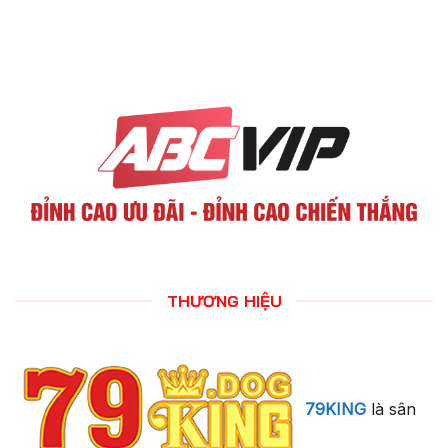
THƯƠNG HIỆU
79KING
là sân