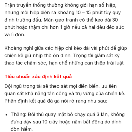
Trận truyền thống thường không giới hạn số hiệp,
nhưng mỗi hiệp diễn ra khoảng 10 – 15 phút tùy quy
định trường đấu. Màn giao tranh có thể kéo dài 30
phút hoặc thậm chí hơn 1 giờ nếu cả hai đều dẻo sức
và lì đòn.
Khoảng nghỉ giữa các hiệp chỉ kéo dài vài phút để giúp
chiến kê giữ nhịp thở ổn định. Trọng tài giám sát kỹ
thao tác chăm sóc, hạn chế những can thiệp trái luật.
Tiêu chuẩn xác định kết quả
Đội ngũ trọng tài sẽ theo sát mọi diễn biến, ưu tiên
quan sát khả năng tấn công và trụ vững của chiến kê.
Phân định kết quả đá gà nòi rõ ràng như sau:
Thắng: Đối thủ quay mặt bỏ chạy quá 3 lần, không
đứng dậy sau 10 giây hoặc nằm bất động do dính
đòn hiểm.