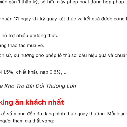
niên gần 1 thập kỷ, sở hữu giấy phép hoạt động hợp pháp 
ợi nhuận 1:1 ngay khi kỳ quay kết thúc và kết quả được công
 hỗ trợ nhiều phương thức.
dàng thao tác mua vé.
ch sử, xu hướng cho phép lô thủ soi cầu hiệu quả và chuẩ
ời 1.5%, chiết khấu nạp 0.6%,…
á Kho Trò Bài Đổi Thưởng Lớn
9king ăn khách nhất
ổ số mang đến đa dạng hình thức quay thưởng. Mỗi loại 
người tham gia thất vọng: