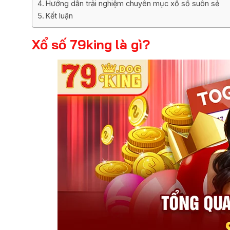
Hướng dẫn trải nghiệm chuyên mục xổ số suôn sẻ
Kết luận
Xổ số 79king là gì?