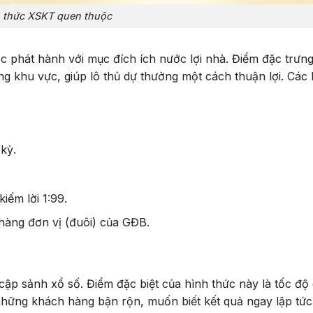
 thức XSKT quen thuộc
ợc phát hành với mục đích ích nước lợi nhà. Điểm đặc trưng
ừng khu vực, giúp lô thủ dự thưởng một cách thuận lợi. Các 
kỳ.
iếm lời 1:99.
hàng đơn vị (đuôi) của GĐB.
 cập sảnh xổ số. Điểm đặc biệt của hình thức này là tốc độ
 những khách hàng bận rộn, muốn biết kết quả ngay lập tức