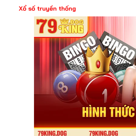
Xổ số truyền thống