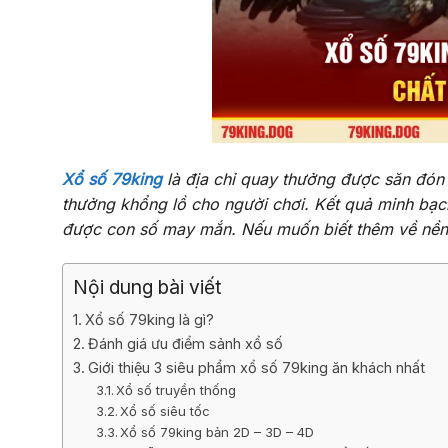
Xổ số 79king
là địa chỉ quay thưởng được săn đón 
thưởng khổng lồ cho người chơi. Kết quả minh bạch
được con số may mắn. Nếu muốn biết thêm về nền t
Nội dung bài viết
Xổ số 79king là gì?
Đánh giá ưu điểm sảnh xổ số
Giới thiệu 3 siêu phẩm xổ số 79king ăn khách nhất
Xổ số truyền thống
Xổ số siêu tốc
Xổ số 79king bản 2D – 3D – 4D