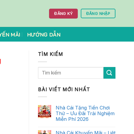
ĐĂNG KÝ
ĐĂNG NHẬP
YẾN MÃI
HƯỚNG DẪN
TÌM KIẾM
y
BÀI VIẾT MỚI NHẤT
Nhà Cái Tặng Tiền Chơi
Thử – Ưu Đãi Trải Nghiệm
Miễn Phí 2026
Nhà Cái Khuyến Mãi – Liệt