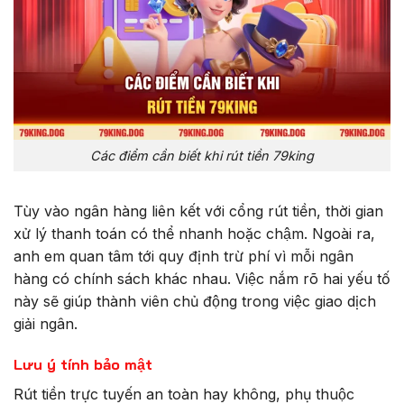
Các điểm cần biết khi rút tiền 79king
Tùy vào ngân hàng liên kết với cổng rút tiền, thời gian
xử lý thanh toán có thể nhanh hoặc chậm. Ngoài ra,
anh em quan tâm tới quy định trừ phí vì mỗi ngân
hàng có chính sách khác nhau. Việc nắm rõ hai yếu tố
này sẽ giúp thành viên chủ động trong việc giao dịch
giải ngân.
Lưu ý tính bảo mật
Rút tiền trực tuyến an toàn hay không, phụ thuộc