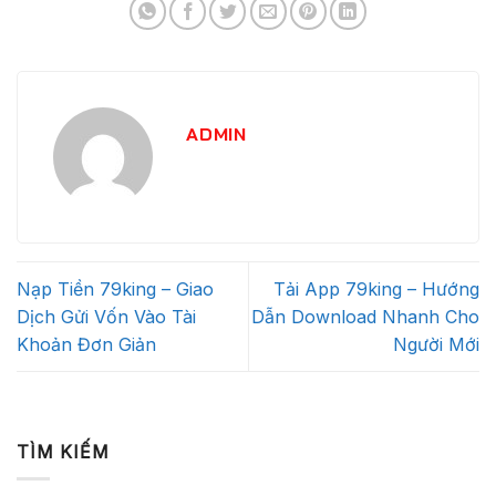
ADMIN
Nạp Tiền 79king – Giao
Tải App 79king – Hướng
Dịch Gửi Vốn Vào Tài
Dẫn Download Nhanh Cho
Khoản Đơn Giản
Người Mới
TÌM KIẾM