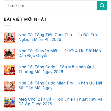
BÀI VIẾT MỚI NHẤT
Nhà Cái Tặng Tiền Chơi Thử – Ưu Đãi Trải
Nghiệm Miễn Phí 2026
Nhà Cái Khuyến Mãi – Liệt Kê 4 Ưu Đãi Hấp
Dẫn Độc Quyền
Nhà Cái Tặng Code – Săn Mã Nhận Quà
Thưởng Mỗi Ngày 2026
Nhà Cái Tặng Cược Miễn Phí – Nhận Ưu Đãi
Bất Tận Mỗi Ngày
Mẹo Chơi Bắn Cá – Top Chiến Thuật Hay Và
Dễ Áp Dụng 2026